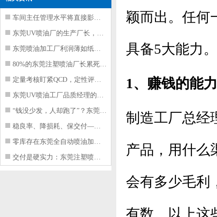
颖而出。任何
车间主任管理水平将直接影响东莞注塑件
东莞UV喷油厂的生产厂长，到底在给工
具备5大能力
东莞喷油加工厂利润薄如纸？这四项基本
80%的东莞注塑喷油厂长累死累活，利
1、赚钱的能
定量考核盯紧QCD，定性评价看好配合
东莞UV喷油工厂品质经理的四项核心管
“钱没少发，人却跑了”？东莞注塑喷油
制造工厂总经
稳良率、降损耗、保交付——东莞这家U
零库存在东莞全自动喷油加工厂不可行的
产品，用什么
交付是硬实力：东莞注塑喷油厂如何用齐
会有多少毛利
有数。以上这