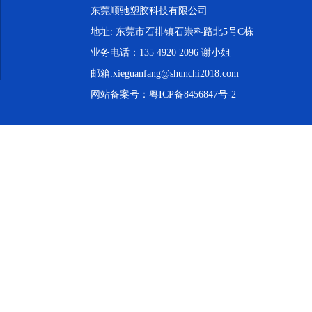
东莞顺驰塑胶科技有限公司
地址: 东莞市石排镇石崇科路北5号C栋
业务电话：135 4920 2096 谢小姐
邮箱:xieguanfang@shunchi2018.com
网站备案号：
粤ICP备8456847号-2