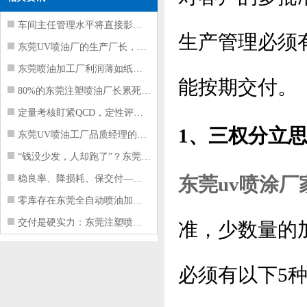
车间主任管理水平将直接影响东莞注塑件
生产管理必须有
东莞UV喷油厂的生产厂长，到底在给工
东莞喷油加工厂利润薄如纸？这四项基本
能按期交付。
80%的东莞注塑喷油厂长累死累活，利
定量考核盯紧QCD，定性评价看好配合
1、三权分立
东莞UV喷油工厂品质经理的四项核心管
“钱没少发，人却跑了”？东莞注塑喷油
稳良率、降损耗、保交付——东莞这家U
东莞uv喷涂厂
零库存在东莞全自动喷油加工厂不可行的
交付是硬实力：东莞注塑喷油厂如何用齐
准，少数量的
必须有以下5