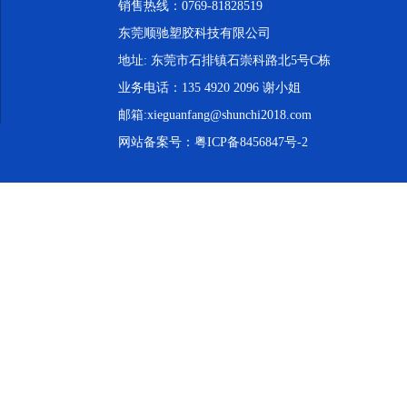
销售热线：0769-81828519
东莞顺驰塑胶科技有限公司
地址: 东莞市石排镇石崇科路北5号C栋
业务电话：135 4920 2096 谢小姐
邮箱:xieguanfang@shunchi2018.com
网站备案号：
粤ICP备8456847号-2