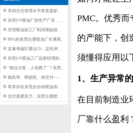
车间主任管理水平将直接影响东莞注塑件
PMC。优秀
东莞UV喷油厂的生产厂长，到底在给工
东莞喷油加工厂利润薄如纸？这四项基本
的产能下，创
80%的东莞注塑喷油厂长累死累活，利
定量考核盯紧QCD，定性评价看好配合
须懂得应用以
东莞UV喷油工厂品质经理的四项核心管
“钱没少发，人却跑了”？东莞注塑喷油
1、生产异常
稳良率、降损耗、保交付——东莞这家U
零库存在东莞全自动喷油加工厂不可行的
交付是硬实力：东莞注塑喷油厂如何用齐
在目前制造业
厂
靠什么盈利