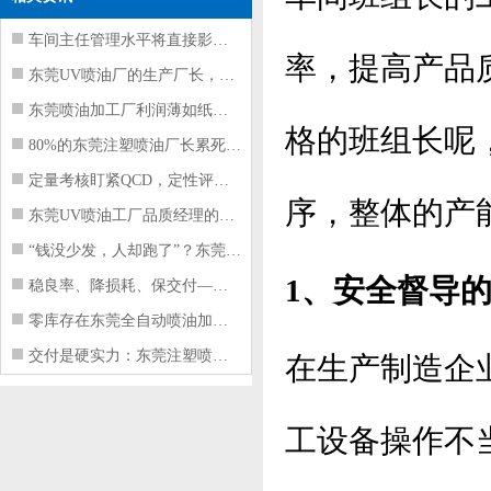
车间主任管理水平将直接影响东莞注塑件
率，提高产品
东莞UV喷油厂的生产厂长，到底在给工
东莞喷油加工厂利润薄如纸？这四项基本
格的班组长呢
80%的东莞注塑喷油厂长累死累活，利
定量考核盯紧QCD，定性评价看好配合
序，整体的产
东莞UV喷油工厂品质经理的四项核心管
“钱没少发，人却跑了”？东莞注塑喷油
1、安全督导
稳良率、降损耗、保交付——东莞这家U
零库存在东莞全自动喷油加工厂不可行的
交付是硬实力：东莞注塑喷油厂如何用齐
在生产制造企
工设备操作不