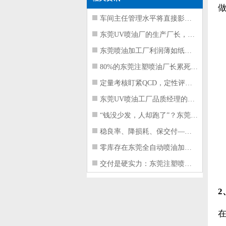
车间主任管理水平将直接影响东莞注塑件
东莞UV喷油厂的生产厂长，到底在给工
东莞喷油加工厂利润薄如纸？这四项基本
80%的东莞注塑喷油厂长累死累活，利
定量考核盯紧QCD，定性评价看好配合
东莞UV喷油工厂品质经理的四项核心管
“钱没少发，人却跑了”？东莞注塑喷油
稳良率、降损耗、保交付——东莞这家U
零库存在东莞全自动喷油加工厂不可行的
交付是硬实力：东莞注塑喷油厂如何用齐