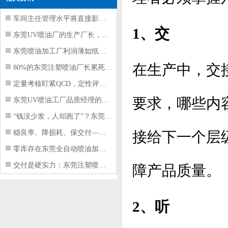
车间主任管理水平将直接影响东莞注塑件
1、交
东莞UV喷油厂的生产厂长，到底在给工
东莞喷油加工厂利润薄如纸？这四项基本
在生产中，交
80%的东莞注塑喷油厂长累死累活，利
定量考核盯紧QCD，定性评价看好配合
要求，哪些内
东莞UV喷油工厂品质经理的四项核心管
“钱没少发，人却跑了”？东莞注塑喷油
稳良率、降损耗、保交付——东莞这家U
接给下一个层
零库存在东莞全自动喷油加工厂不可行的
交付是硬实力：东莞注塑喷油厂如何用齐
障产品质量。
2、听