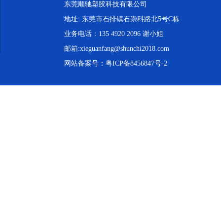
东莞顺驰塑胶科技有限公司
地址: 东莞市石排镇石崇科路北5号C栋
业务电话：135 4920 2096 谢小姐
邮箱:xieguanfang@shunchi2018.com
网站备案号：
粤ICP备8456847号-2