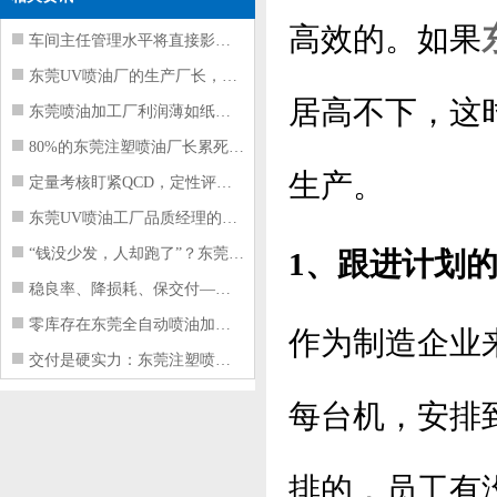
高效的。如果
车间主任管理水平将直接影响东莞注塑件
东莞UV喷油厂的生产厂长，到底在给工
居高不下，这
东莞喷油加工厂利润薄如纸？这四项基本
80%的东莞注塑喷油厂长累死累活，利
生产。
定量考核盯紧QCD，定性评价看好配合
东莞UV喷油工厂品质经理的四项核心管
“钱没少发，人却跑了”？东莞注塑喷油
1、跟进计划
稳良率、降损耗、保交付——东莞这家U
零库存在东莞全自动喷油加工厂不可行的
作为制造企业
交付是硬实力：东莞注塑喷油厂如何用齐
每台机，安排
排的，员工有