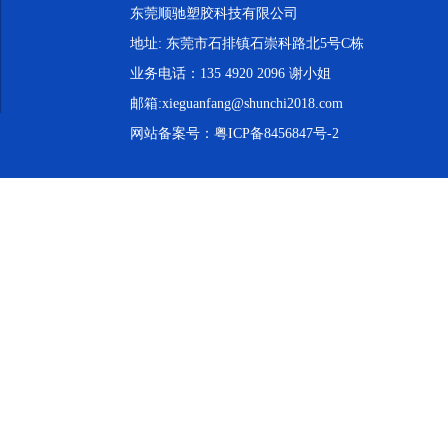
东莞顺驰塑胶科技有限公司
地址: 东莞市石排镇石崇科路北5号C栋
业务电话：135 4920 2096 谢小姐
邮箱:xieguanfang@shunchi2018.com
网站备案号：
粤ICP备8456847号-2