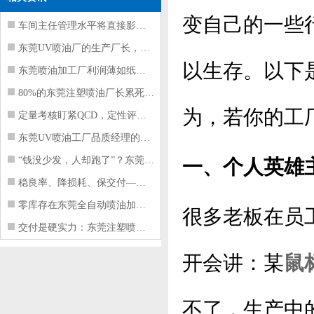
变自己的一些
车间主任管理水平将直接影响东莞注塑件
东莞UV喷油厂的生产厂长，到底在给工
以生存。以下
东莞喷油加工厂利润薄如纸？这四项基本
80%的东莞注塑喷油厂长累死累活，利
为，若你的工
定量考核盯紧QCD，定性评价看好配合
东莞UV喷油工厂品质经理的四项核心管
“钱没少发，人却跑了”？东莞注塑喷油
一、个人英雄
稳良率、降损耗、保交付——东莞这家U
零库存在东莞全自动喷油加工厂不可行的
很多老板在员
交付是硬实力：东莞注塑喷油厂如何用齐
开会讲：某
鼠
不了，生产中