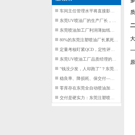
车间主任管理水平将直接影响东莞注塑件
东莞UV喷油厂的生产厂长，到底在给工
东莞喷油加工厂利润薄如纸？这四项基本
80%的东莞注塑喷油厂长累死累活，利
定量考核盯紧QCD，定性评价看好配合
东莞UV喷油工厂品质经理的四项核心管
“钱没少发，人却跑了”？东莞注塑喷油
稳良率、降损耗、保交付——东莞这家U
零库存在东莞全自动喷油加工厂不可行的
交付是硬实力：东莞注塑喷油厂如何用齐