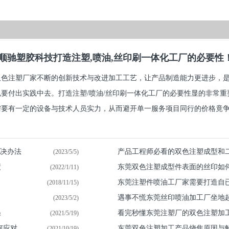
顺驰塑胶科技打造注塑,喷油,丝印刷一体化工厂的必要性
双色注塑厂家不断的创新技术与改进加工工艺，让产品制造能力更进步，
也要付出实践中去。打造注塑/喷油/丝印刷一体化工厂的必要性显的非常
要有一定的设备与技术人员实力，从而避开单一服务项目同行的价格竟争.
解决办法
产品工程师必看的双色注塑成型和
(2023/5/5)
绩
东莞双色注塑成型件表面的丝印如
(2022/1/11)
东莞注塑件喷油​工厂家需要打造自
(2018/11/15)
遇事不慌东莞丝印喷油加工厂坐地
(2023/5/2)
遇
看完秒懂东莞注塑厂的双色注塑加
(2021/5/19)
何应对
东莞双色注塑加工产品烧焦原因与
(2021/10/19)