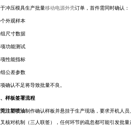
对于冲压模具生产批量
移动电源外壳
订单，首件需同时确认：
0个外观样本
0组尺寸数据
0项功能测试
0项性能指标
0组公差参数
单项确认不足将导致批量不良。
三、样板签署流程
东莞注塑喷油
制作确认样板并悬挂于生产现场，要求开机人员
交叉核对机制（三人联签），任何环节的疏忽都可能引发批量