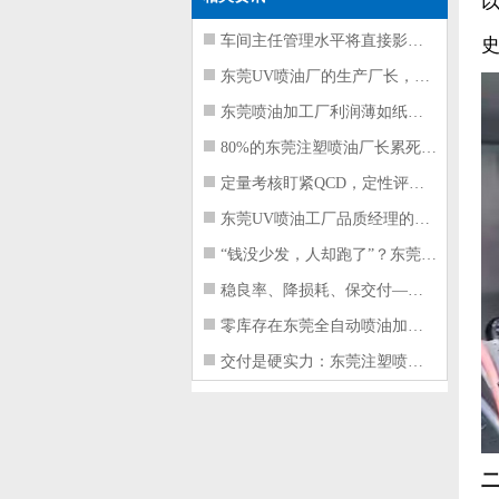
车间主任管理水平将直接影响东莞注塑件
东莞UV喷油厂的生产厂长，到底在给工
东莞喷油加工厂利润薄如纸？这四项基本
80%的东莞注塑喷油厂长累死累活，利
定量考核盯紧QCD，定性评价看好配合
东莞UV喷油工厂品质经理的四项核心管
“钱没少发，人却跑了”？东莞注塑喷油
稳良率、降损耗、保交付——东莞这家U
零库存在东莞全自动喷油加工厂不可行的
交付是硬实力：东莞注塑喷油厂如何用齐