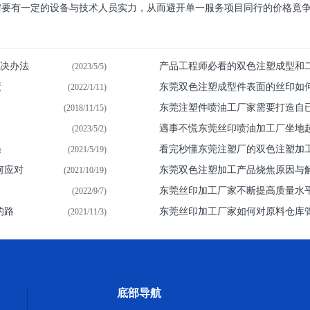
要有一定的设备与技术人员实力，从而避开单一服务项目同行的价格竟争.
解决办法
产品工程师必看的双色注塑成型和
(2023/5/5)
绩
东莞双色注塑成型件表面的丝印如
(2022/1/11)
东莞注塑件喷油​工厂家需要打造自
(2018/11/15)
遇事不慌东莞丝印喷油加工厂坐地
(2023/5/2)
遇
看完秒懂东莞注塑厂的双色注塑加
(2021/5/19)
何应对
东莞双色注塑加工产品烧焦原因与
(2021/10/19)
东莞丝印加工厂家不断提高质量水
(2022/9/7)
的路
东莞丝印加工厂家如何对原料仓库
(2021/11/3)
底部导航