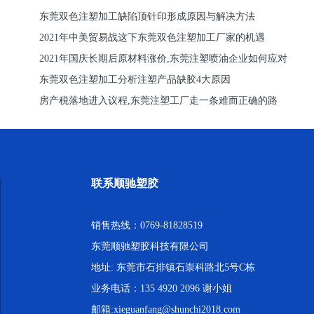
东莞双色注塑加工缺陷顶针印形成原因与解决方法
2021年中美贸易战这下东莞双色注塑加工厂家的机遇
2021年国庆长期后原材料涨价,东莞注塑喷油企业如何应对
东莞双色注塑加工分析注塑产品缺胶4大原因
房产税落地进入议程,东莞注塑工厂走一条难而正确的路
联系顺驰塑胶
销售热线：0769-81828519
东莞顺驰塑胶科技有限公司
地址: 东莞市石排镇石崇科路北5号C栋
业务电话：135 4920 2096 谢小姐
邮箱:xieguanfang@shunchi2018.com