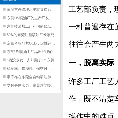
工艺部负责，
车间主任管理水平将直接影响东莞注塑件
东莞UV喷油厂的生产厂长，到底在给工
一种普遍存在
东莞喷油加工厂利润薄如纸？这四项基本
80%的东莞注塑喷油厂长累死累活，利
往往会产生两
定量考核盯紧QCD，定性评价看好配合
东莞UV喷油工厂品质经理的四项核心管
“钱没少发，人却跑了”？东莞注塑喷油
一，脱离实际
稳良率、降损耗、保交付——东莞这家U
零库存在东莞全自动喷油加工厂不可行的
许多工厂工艺
交付是硬实力：东莞注塑喷油厂如何用齐
作，既不清楚
操作中的难点