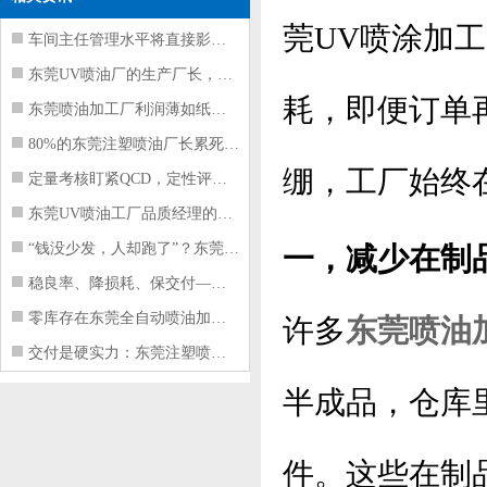
莞UV喷涂加
车间主任管理水平将直接影响东莞注塑件
东莞UV喷油厂的生产厂长，到底在给工
耗，即便订单
东莞喷油加工厂利润薄如纸？这四项基本
80%的东莞注塑喷油厂长累死累活，利
绷，工厂始终
定量考核盯紧QCD，定性评价看好配合
东莞UV喷油工厂品质经理的四项核心管
“钱没少发，人却跑了”？东莞注塑喷油
一，减少在制
稳良率、降损耗、保交付——东莞这家U
零库存在东莞全自动喷油加工厂不可行的
许多
东莞喷油
交付是硬实力：东莞注塑喷油厂如何用齐
半成品，仓库
件。这些在制