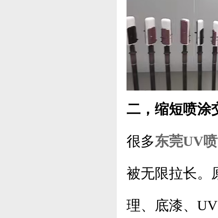
二，缩短喷涂
很多
东莞UV
被无限拉长。
理、底漆、U