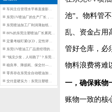
车间主任管理水平将直接影响东莞注塑件
池”。物料管
东莞UV喷油厂的生产厂长，到底在给工
东莞喷油加工厂利润薄如纸？这四项基本
乱、资金占用
80%的东莞注塑喷油厂长累死累活，利
定量考核盯紧QCD，定性评价看好配合
管好仓库，必
东莞UV喷油工厂品质经理的四项核心管
“钱没少发，人却跑了”？东莞注塑喷油
物料浪费将难
稳良率、降损耗、保交付——东莞这家U
零库存在东莞全自动喷油加工厂不可行的
一，确保账物
交付是硬实力：东莞注塑喷油厂如何用齐
账物一致的核