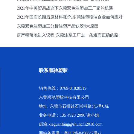
2021年中美贸易战这下东莞双色注塑加工厂家的机遇
2021年国庆长期后原材料涨价,东莞注塑喷油企业如何应对
东莞双色注塑加工分析注塑产品缺胶4大原因
房产税落地进入议程,东莞注塑工厂走一条难而正确的路
联系顺驰塑胶
销售热线：0769-81828519
东莞顺驰塑胶科技有限公司
地址: 东莞市石排镇石崇科路北5号C栋
业务电话：135 4920 2096 谢小姐
邮箱:xieguanfang@shunchi2018.com
网站备案号：
粤ICP备8456847号-2