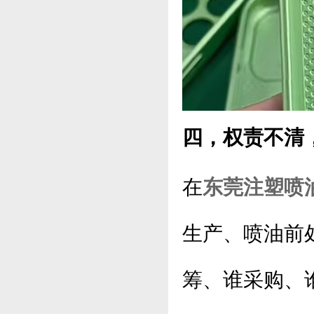
四，权责不清
在
东莞注塑喷
生产、喷油前
筹、谁采购、