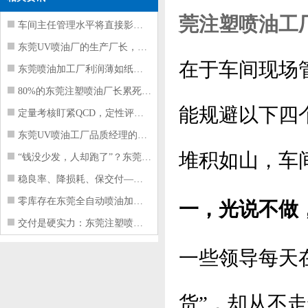
莞注塑喷油
工
车间主任管理水平将直接影响东莞注塑件
东莞UV喷油厂的生产厂长，到底在给工
在于车间现场
东莞喷油加工厂利润薄如纸？这四项基本
80%的东莞注塑喷油厂长累死累活，利
能规避以下四
定量考核盯紧QCD，定性评价看好配合
东莞UV喷油工厂品质经理的四项核心管
堆积如山，车
“钱没少发，人却跑了”？东莞注塑喷油
稳良率、降损耗、保交付——东莞这家U
零库存在东莞全自动喷油加工厂不可行的
一，光说不做
交付是硬实力：东莞注塑喷油厂如何用齐
一些领导每天
货”，却从不