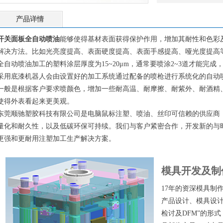
产品详情
开关面板全自动喷油
能够使得基材表面获得保护作用，增加其耐性和色彩
解决方法。比如光亮度提高、表面硬度提高、表面手感提高、哑光度提高
全自动喷油加工的塑料涂层厚度为15~20μm，通常要喷涂2~3道才能完
采用底漆机器人会由设置好的加工系统通过配备的喷枪进行系统化的自动
一般是根据客户要求喷颜色，增加一些耐高温、耐摩擦、耐紫外、耐酒精
使得外表看起来更美观。
东莞顺驰塑胶科技有限公司是电脑鼠标注塑、喷油、丝印可信赖的供应商
量化和耐久性，以及低碳环保可持续。我们与客户紧密合作，开发新的与
更强和更耐用注塑加工生产解决方案。
模具开发及制
17年的资深模具制
产品设计、模具设计
检讨及DFM”的形