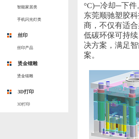
°C)─冷却─下件
智能家居类
东莞顺驰塑胶科
手机闪光灯类
商，不仅有适合
低碳环保可持续
丝印
决方案，满足智
丝印产品
案。
烫金镭雕
烫金镭雕
3D打印
3D打印