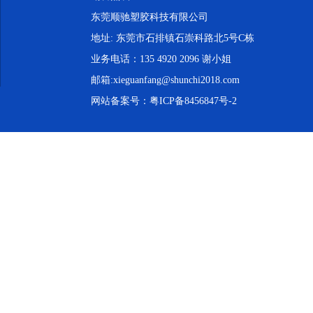
东莞顺驰塑胶科技有限公司
地址: 东莞市石排镇石崇科路北5号C栋
业务电话：135 4920 2096 谢小姐
邮箱:xieguanfang@shunchi2018.com
网站备案号：
粤ICP备8456847号-2