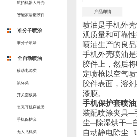
航拍机器人外壳
产品详情
智能家居塑胶件
喷油是手机外壳
准分子喷涂
观质量和可靠性
准分子喷涂
喷油生产的良品
手机外壳喷油是
全自动喷油
胶件上，然后将
移动电源类
定喷枪以空气喷
胶件表面，溶剂
鼠标类
漆膜。
开关面板类
手机保护套喷油
表壳耳机穿戴类
装配喷涂夹具─
手机保护套
尘─除湿烘干─
自动静电除尘─U
无人飞机类