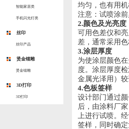
均匀，也有用机
智能家居类
注意：试喷涂前
手机闪光灯类
2.颜色及光亮度
可用色差仪和亮
丝印
差，通常采用色
丝印产品
3.涂层厚度
烫金镭雕
为使涂层颜色在
度。涂层厚度检
烫金镭雕
金属光泽用）较薄
3D打印
4.色板签样
设计部门通过颜
3D打印
后，由涂料厂家
上进行试喷。经
签样，同时确定