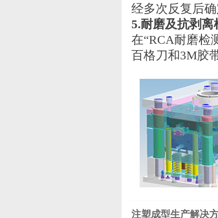
经多次反复后确
5.耐磨及抗剥离
在“RCA耐磨
百格刀和3M胶
注塑成型生产解决