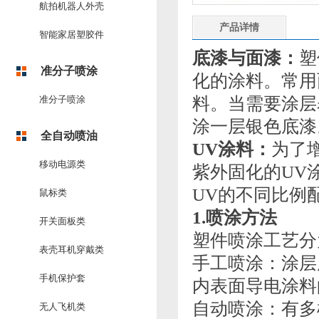
航拍机器人外壳
产品详情
智能家居塑胶件
底漆与面漆：
塑
准分子喷涂
化的涂料。常用
准分子喷涂
料。当需要涂层
涂一层银色底漆
全自动喷油
UV涂料：
为了
移动电源类
紫外固化的UV
UV的不同比例
鼠标类
1.喷涂方法
开关面板类
塑件喷涂工艺分
表壳耳机穿戴类
手工喷涂：涂层
手机保护套
内表面导电涂料
自动喷涂：有多
无人飞机类