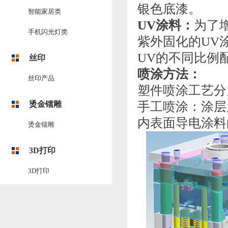
银色底漆。
智能家居类
UV涂料：
为了
手机闪光灯类
紫外固化的UV
UV的不同比例
丝印
喷涂方法：
丝印产品
塑件喷涂工艺分
烫金镭雕
手工喷涂：涂层
内表面导电涂料
烫金镭雕
3D打印
3D打印