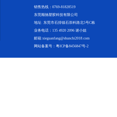
销售热线：0769-81828519
东莞顺驰塑胶科技有限公司
地址: 东莞市石排镇石崇科路北5号C栋
业务电话：135 4920 2096 谢小姐
邮箱:xieguanfang@shunchi2018.com
网站备案号：
粤ICP备8456847号-2