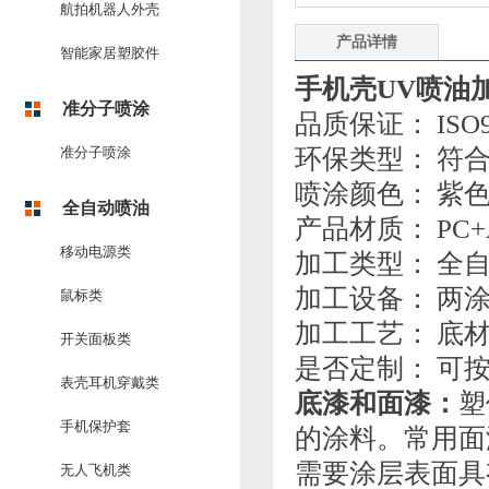
航拍机器人外壳
产品详情
智能家居塑胶件
手机壳UV喷油
准分子喷涂
品质保证： ISO9
准分子喷涂
环保类型： 符合
喷涂颜色： 紫
全自动喷油
产品材质： PC+
移动电源类
加工类型： 全
加工设备： 两涂两
鼠标类
加工工艺： 底
开关面板类
是否定制： 可
表壳耳机穿戴类
底漆和面漆：
塑
手机保护套
的涂料。常用面
需要涂层表面具
无人飞机类