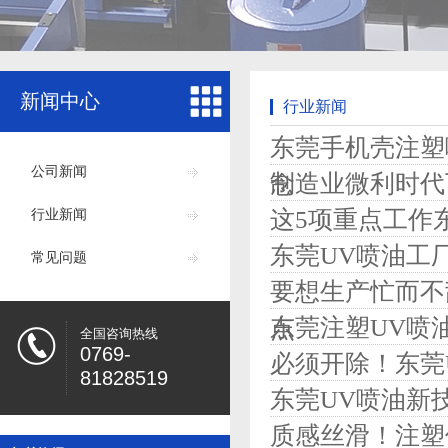
新闻中心
行业新闻
东莞手机壳注塑
公司新闻
制造业微利时代
念
这5项重点工作
行业新闻
东莞UV喷油工
常见问题
要想生产忙而不
东莞注塑UV喷
点
全国咨询热线
0769-
必须开除！东莞
81828519
东莞UV喷油新
质感丝滑！注塑