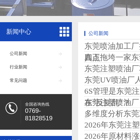
新闻中心
公司新闻
东莞喷油加工厂
公司新闻
真正拖垮一家东
四点
东莞注塑喷油厂
行业新闻
东莞UV喷油厂
常见问题
6S管理是东莞
东莞注塑喷油厂
在“反复乱”？
全国咨询热线
0769-
多维度分析东莞
81828519
2026年东莞
2026年原材