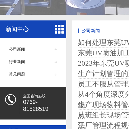
新闻中心
公司新闻
如何处理东莞U
公司新闻
东莞UV喷油加
2023年东莞
行业新闻
生产计划管理的
常见问题
员工不服从管理
从4个角度深度
全国咨询热线
0769-
生产现场物料管
场
81828519
从班组长现场管
点
工厂管理流程规
法