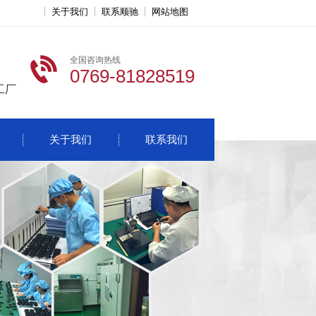
关于我们
联系顺驰
网站地图
全国咨询热线
0769-81828519
工厂
关于我们
联系我们