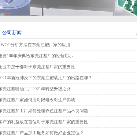
公司新闻
SWOT分析方法在东莞注塑厂家的应用
建党100年庆典给东莞注塑厂的经营启示
企业中层干部对于东莞注塑厂家的重要性
2021年新冠肺炎下的东莞注塑喷油厂的出路在哪？
东莞注塑喷油工厂2021年转型升级之路
东莞注塑厂家如何应对限电令对生产影响
东莞注塑加工厂如何处理双色注塑产品不良问题
客户的利益放在首位对于东莞注塑厂家的重要性
东莞注塑厂产品加工服务如何做好企业定位？