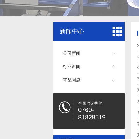
新闻中心
公司新闻
行业新闻
常见问题
全国咨询热线
0769-
81828519