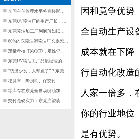
因和竟争优势
车间主任管理水平将直接影响东莞注塑件
东莞UV喷油厂的生产厂长，到底在给工
全自动生产设
东莞喷油加工厂利润薄如纸？这四项基本
80%的东莞注塑喷油厂长累死累活，利
成本就在下降
定量考核盯紧QCD，定性评价看好配合
东莞UV喷油工厂品质经理的四项核心管
行自动化改造
“钱没少发，人却跑了”？东莞注塑喷油
稳良率、降损耗、保交付——东莞这家U
人家一倍多，
零库存在东莞全自动喷油加工厂不可行的
交付是硬实力：东莞注塑喷油厂如何用齐
你的行业地位
是有优势。