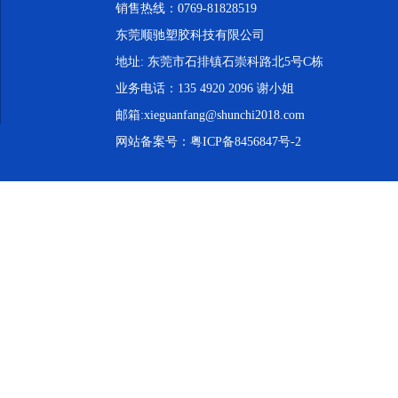
销售热线：0769-81828519
东莞顺驰塑胶科技有限公司
地址: 东莞市石排镇石崇科路北5号C栋
业务电话：135 4920 2096 谢小姐
邮箱:xieguanfang@shunchi2018.com
网站备案号：
粤ICP备8456847号-2