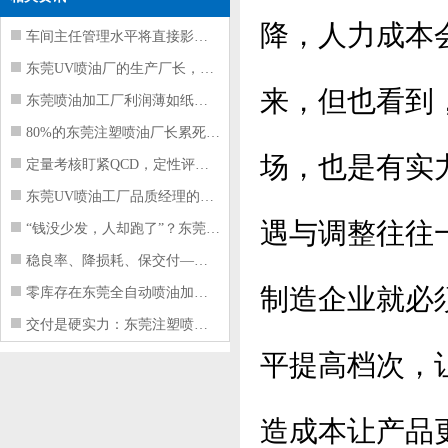
降，人力成本
车间主任管理水平将直接影响东莞注塑件
东莞UV喷油厂的生产厂长，到底在给工
来，但也看到
东莞喷油加工厂利润薄如纸？这四项基本
80%的东莞注塑喷油厂长累死累活，利
场，也是有实
定量考核盯紧QCD，定性评价看好配合
东莞UV喷油工厂品质经理的四项核心管
遇与调整往往
“钱没少发，人却跑了”？东莞注塑喷油
稳良率、降损耗、保交付——东莞这家U
制造企业就必
零库存在东莞全自动喷油加工厂不可行的
交付是硬实力：东莞注塑喷油厂如何用齐
平提高档次，
造成本让产品