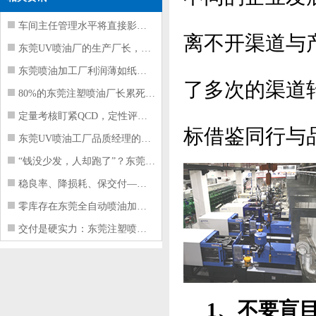
车间主任管理水平将直接影响东莞注塑件
离不开渠道与
东莞UV喷油厂的生产厂长，到底在给工
东莞喷油加工厂利润薄如纸？这四项基本
了多次的渠道
80%的东莞注塑喷油厂长累死累活，利
定量考核盯紧QCD，定性评价看好配合
标借鉴同行与
东莞UV喷油工厂品质经理的四项核心管
“钱没少发，人却跑了”？东莞注塑喷油
稳良率、降损耗、保交付——东莞这家U
零库存在东莞全自动喷油加工厂不可行的
交付是硬实力：东莞注塑喷油厂如何用齐
1、不要盲