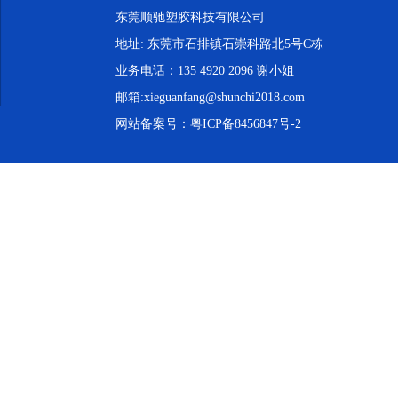
东莞顺驰塑胶科技有限公司
地址: 东莞市石排镇石崇科路北5号C栋
业务电话：135 4920 2096 谢小姐
邮箱:xieguanfang@shunchi2018.com
网站备案号：
粤ICP备8456847号-2