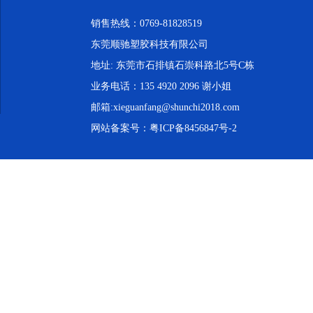
销售热线：0769-81828519
东莞顺驰塑胶科技有限公司
地址: 东莞市石排镇石崇科路北5号C栋
业务电话：135 4920 2096 谢小姐
邮箱:xieguanfang@shunchi2018.com
网站备案号：
粤ICP备8456847号-2