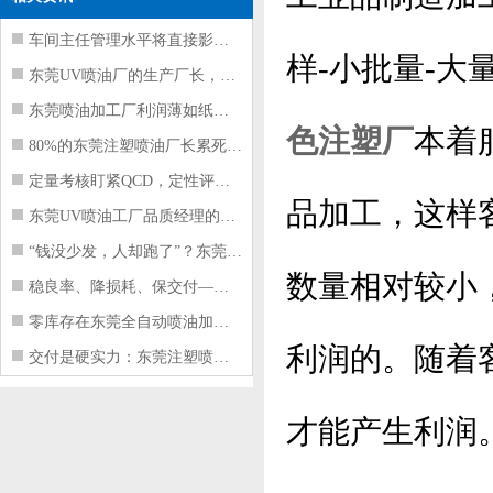
车间主任管理水平将直接影响东莞注塑件
样-小批量-
东莞UV喷油厂的生产厂长，到底在给工
东莞喷油加工厂利润薄如纸？这四项基本
色注塑厂
本着
80%的东莞注塑喷油厂长累死累活，利
定量考核盯紧QCD，定性评价看好配合
品加工，这样
东莞UV喷油工厂品质经理的四项核心管
“钱没少发，人却跑了”？东莞注塑喷油
数量相对较小
稳良率、降损耗、保交付——东莞这家U
零库存在东莞全自动喷油加工厂不可行的
利润的。随着
交付是硬实力：东莞注塑喷油厂如何用齐
才能产生利润