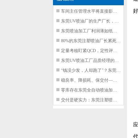
车间主任管理水平将直接影响东莞注塑件
东莞UV喷油厂的生产厂长，到底在给工
东莞喷油加工厂利润薄如纸？这四项基本
80%的东莞注塑喷油厂长累死累活，利
定量考核盯紧QCD，定性评价看好配合
东莞UV喷油工厂品质经理的四项核心管
“钱没少发，人却跑了”？东莞注塑喷油
稳良率、降损耗、保交付——东莞这家U
零库存在东莞全自动喷油加工厂不可行的
交付是硬实力：东莞注塑喷油厂如何用齐