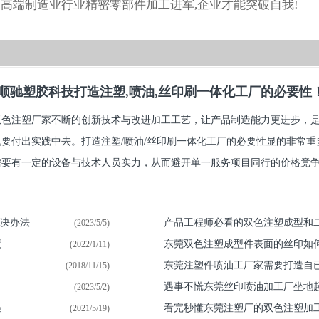
向高端制造业行业精密零部件加工进军,企业才能突破自我!
顺驰塑胶科技打造注塑,喷油,丝印刷一体化工厂的必要性
双色注塑厂家不断的创新技术与改进加工工艺，让产品制造能力更进步，
也要付出实践中去。打造注塑/喷油/丝印刷一体化工厂的必要性显的非常
要有一定的设备与技术人员实力，从而避开单一服务项目同行的价格竟争.
解决办法
产品工程师必看的双色注塑成型和
(2023/5/5)
绩
东莞双色注塑成型件表面的丝印如
(2022/1/11)
东莞注塑件喷油​工厂家需要打造自
(2018/11/15)
遇事不慌东莞丝印喷油加工厂坐地
(2023/5/2)
遇
看完秒懂东莞注塑厂的双色注塑加
(2021/5/19)