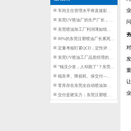
车间主任管理水平将直接影响东莞注塑件
东莞UV喷油厂的生产厂长，到底在给工
东莞喷油加工厂利润薄如纸？这四项基本
80%的东莞注塑喷油厂长累死累活，利
定量考核盯紧QCD，定性评价看好配合
东莞UV喷油工厂品质经理的四项核心管
“钱没少发，人却跑了”？东莞注塑喷油
稳良率、降损耗、保交付——东莞这家U
零库存在东莞全自动喷油加工厂不可行的
交付是硬实力：东莞注塑喷油厂如何用齐