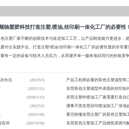
顺驰塑胶科技打造注塑,喷油,丝印刷一体化工厂的必要性
双色注塑厂家不断的创新技术与改进加工工艺，让产品制造能力更进步，
也要付出实践中去。打造注塑/喷油/丝印刷一体化工厂的必要性显的非常
要有一定的设备与技术人员实力，从而避开单一服务项目同行的价格竟争.
解决办法
产品工程师必看的双色注塑成型和
(2023/5/5)
绩
东莞双色注塑成型件表面的丝印如
(2022/1/11)
东莞注塑件喷油​工厂家需要打造自
(2018/11/15)
遇事不慌东莞丝印喷油加工厂坐地
(2023/5/2)
遇
看完秒懂东莞注塑厂的双色注塑加
(2021/5/19)
何应对
东莞双色注塑加工产品烧焦原因与
(2021/10/19)