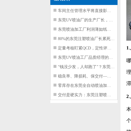
车间主任管理水平将直接影响东莞注塑件
东莞UV喷油厂的生产厂长，到底在给工
东莞喷油加工厂利润薄如纸？这四项基本
80%的东莞注塑喷油厂长累死累活，利
1
定量考核盯紧QCD，定性评价看好配合
东莞UV喷油工厂品质经理的四项核心管
“钱没少发，人却跑了”？东莞注塑喷油
稳良率、降损耗、保交付——东莞这家U
零库存在东莞全自动喷油加工厂不可行的
交付是硬实力：东莞注塑喷油厂如何用齐