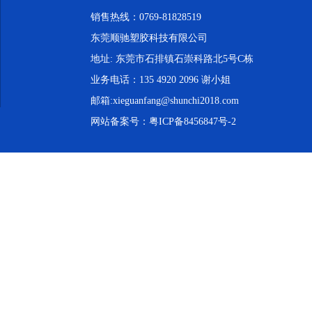
销售热线：0769-81828519
东莞顺驰塑胶科技有限公司
地址: 东莞市石排镇石崇科路北5号C栋
业务电话：135 4920 2096 谢小姐
邮箱:xieguanfang@shunchi2018.com
网站备案号：
粤ICP备8456847号-2