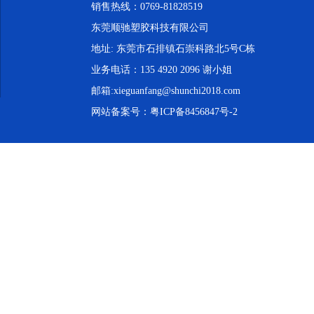
销售热线：0769-81828519
东莞顺驰塑胶科技有限公司
地址: 东莞市石排镇石崇科路北5号C栋
业务电话：135 4920 2096 谢小姐
邮箱:xieguanfang@shunchi2018.com
网站备案号：
粤ICP备8456847号-2