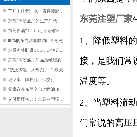
车间主任管理水平将直接影响东莞注塑件
东莞注塑厂家
东莞UV喷油厂的生产厂长，到底在给工
东莞喷油加工厂利润薄如纸？这四项基本
1、降低塑料
80%的东莞注塑喷油厂长累死累活，利
定量考核盯紧QCD，定性评价看好配合
接，是我们常
东莞UV喷油工厂品质经理的四项核心管
“钱没少发，人却跑了”？东莞注塑喷油
温度等。
稳良率、降损耗、保交付——东莞这家U
零库存在东莞全自动喷油加工厂不可行的
交付是硬实力：东莞注塑喷油厂如何用齐
2、当塑料流
们常说的高压