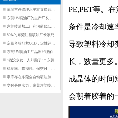
PE,PET等
车间主任管理水平将直接影响东莞注塑件
东莞UV喷油厂的生产厂长，到底在给工
条件是冷却速
东莞喷油加工厂利润薄如纸？这四项基本
80%的东莞注塑喷油厂长累死累活，利
导致塑料冷却
定量考核盯紧QCD，定性评价看好配合
东莞UV喷油工厂品质经理的四项核心管
长，数量更多
“钱没少发，人却跑了”？东莞注塑喷油
稳良率、降损耗、保交付——东莞这家U
成晶体的时间
零库存在东莞全自动喷油加工厂不可行的
交付是硬实力：东莞注塑喷油厂如何用齐
会朝着胶着的