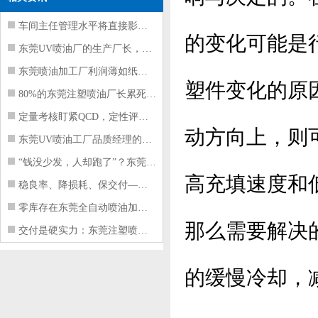
车间主任管理水平将直接影响东莞注塑件
的变化可能是
东莞UV喷油厂的生产厂长，到底在给工
东莞喷油加工厂利润薄如纸？这四项基本
塑件变化的原
80%的东莞注塑喷油厂长累死累活，利
定量考核盯紧QCD，定性评价看好配合
动方向上，则
东莞UV喷油工厂品质经理的四项核心管
“钱没少发，人却跑了”？东莞注塑喷油
高充填速度和
稳良率、降损耗、保交付——东莞这家U
零库存在东莞全自动喷油加工厂不可行的
那么需要解决
交付是硬实力：东莞注塑喷油厂如何用齐
的缓慢冷却，