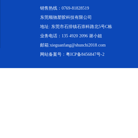
销售热线：0769-81828519
东莞顺驰塑胶科技有限公司
地址: 东莞市石排镇石崇科路北5号C栋
业务电话：135 4920 2096 谢小姐
邮箱:xieguanfang@shunchi2018.com
网站备案号：
粤ICP备8456847号-2