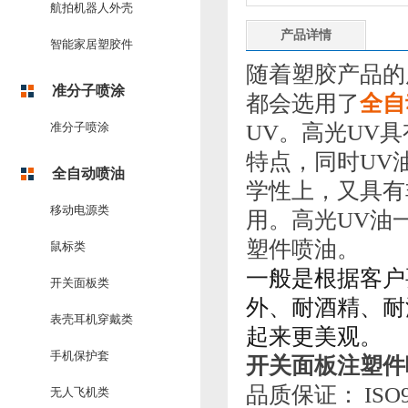
航拍机器人外壳
产品详情
智能家居塑胶件
随着塑胶产品的
准分子喷涂
都会选用了
全自
准分子喷涂
UV。高光UV
特点，同时UV
全自动喷油
学性上，又具有
移动电源类
用。高光UV油
塑件喷油。
鼠标类
一般是根据客户
开关面板类
外、耐酒精、耐
表壳耳机穿戴类
起来更美观。
手机保护套
开关面板注塑件
品质保证： ISO9
无人飞机类