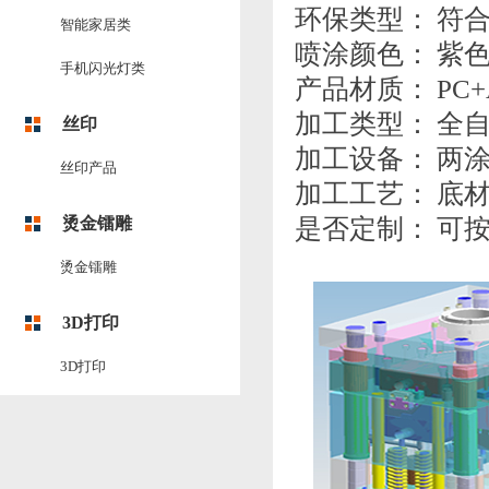
环保类型： 符合
智能家居类
喷涂颜色： 紫
手机闪光灯类
产品材质： PC+
加工类型： 全
丝印
加工设备： 两涂两
丝印产品
加工工艺： 底
烫金镭雕
是否定制： 可
烫金镭雕
3D打印
3D打印