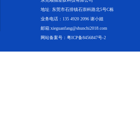
东莞顺驰塑胶科技有限公司
地址: 东莞市石排镇石崇科路北5号C栋
业务电话：135 4920 2096 谢小姐
邮箱:xieguanfang@shunchi2018.com
网站备案号：
粤ICP备8456847号-2