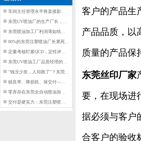
客户的产品生
车间主任管理水平将直接影响东莞注塑件
东莞UV喷油厂的生产厂长，到底在给工
产品品质，以
东莞喷油加工厂利润薄如纸？这四项基本
80%的东莞注塑喷油厂长累死累活，利
质量的产品保
定量考核盯紧QCD，定性评价看好配合
东莞UV喷油工厂品质经理的四项核心管
“钱没少发，人却跑了”？东莞注塑喷油
东莞丝印厂家
稳良率、降损耗、保交付——东莞这家U
零库存在东莞全自动喷油加工厂不可行的
要，在现场进
交付是硬实力：东莞注塑喷油厂如何用齐
据必须与客户
合客户的验收